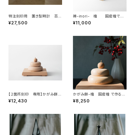
特注刻印用 置き型時計 百年
祷-inori- 檜 国産檜で作
木材 杉
る百年木材の神棚
¥27,500
¥11,000
【２箇所刻印 専用】かがみ餅-
かがみ餅-檜 国産檜 で作る鏡
栂 国産栂（ツガ）
餅
¥12,430
¥8,250