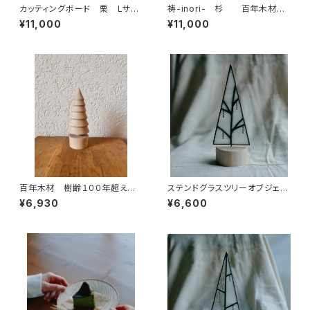
カッティングボード 栗 Lサイ
祷-inori- 杉 百年木材の
ズ
神棚
¥11,000
¥11,000
百年木材 樹齢１００年超え栗
ステンドグラスツリーオブジェ
のクリスマスツリー （C：笠６つ
梢-KOZUE B ステンドグラス
¥6,930
¥6,600
タイプ）
ワークスミレ・百年木材