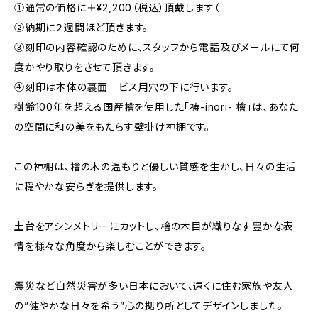
①通常の価格に＋¥2,200（税込）頂戴します（
②納期に２週間ほど頂きます。
③刻印の内容確認のために、スタッフから電話及びメールにて何
度かやり取りをさせて頂きます。
④刻印は本体の裏面 ビス用穴の下に行います。
樹齢100年を超える国産檜を使用した「祷-inori- 檜」は、あなた
の空間に和の美をもたらす壁掛け神棚です。
この神棚は、檜の木の温もりと優しい質感を生かし、日々の生活
に穏やかな安らぎを提供します。
土台をアシンメトリーにカットし、檜の木目が織りなす豊かな表
情を様々な角度から楽しむことができます。
震災など自然災害が多い日本において、遠くに住む家族や友人
の”健やかな日々を希う”心の拠り所としてデザインしました。