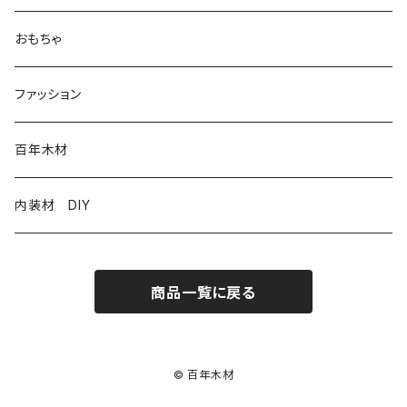
お手入れ
おもちゃ
お手入れ
ファッション
百年木材
内装材 DIY
商品一覧に戻る
© 百年木材