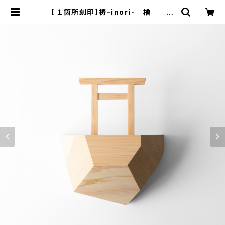
【 １箇所刻印】祷-inori- 檜 国
産檜で作る神棚 ※納期２週間 | 百
年木材