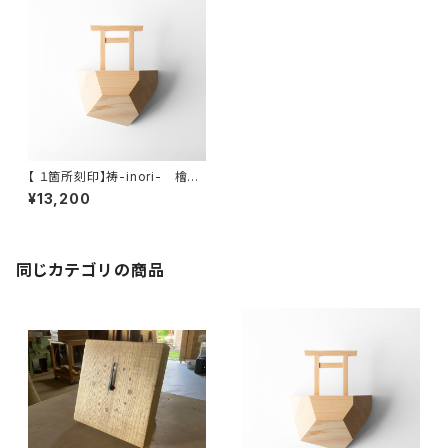
【 １箇所刻印】祷-inori- 檜
国産檜で作る神棚 ※納期２
¥13,200
週間
同じカテゴリの商品