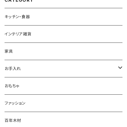
CATEGORY
キッチン・食器
インテリア雑貨
家具
お手入れ
お手入れ
おもちゃ
お手入れ
ファッション
百年木材