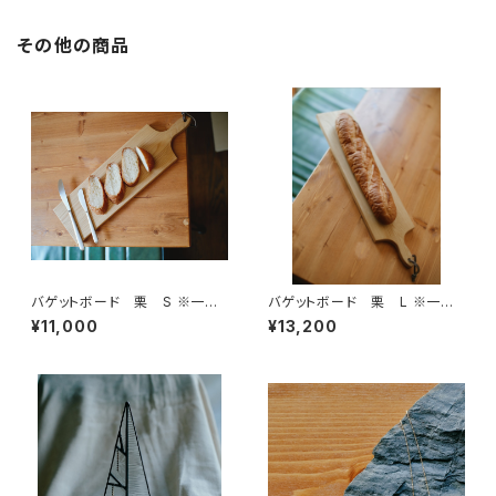
その他の商品
バゲットボード 栗 S ※一点
バゲットボード 栗 L ※一点
物
物
¥11,000
¥13,200