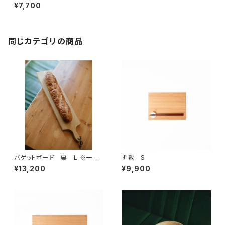
き
¥7,700
同じカテゴリの商品
バゲットボード 栗 L ※一点
折敷 S
物
¥13,200
¥9,900