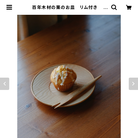
百年木材の栗のお皿 リム付き |
百年木材