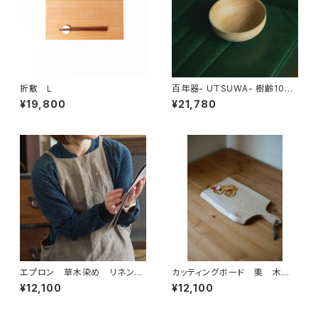
折敷 L
百年器- UTSUWA- 樹齢100
年以上の九州産ひのき材
¥19,800
¥21,780
エプロン 草木染め リネン
カッティングボード 栗 木
国産檜
肌 A
¥12,100
¥12,100