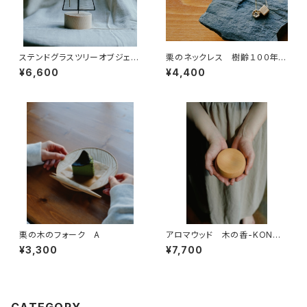
ステンドグラスツリーオブジェ
栗のネックレス 樹齢１００年超
梢-KOZUE F ステンドグラ
え九州産栗で作ったアクセサリ
¥6,600
¥4,400
スワークスミレ・百年木材
ー
栗の木のフォーク A
アロマウッド 木の香-KONOK
A- 檜
¥3,300
¥7,700