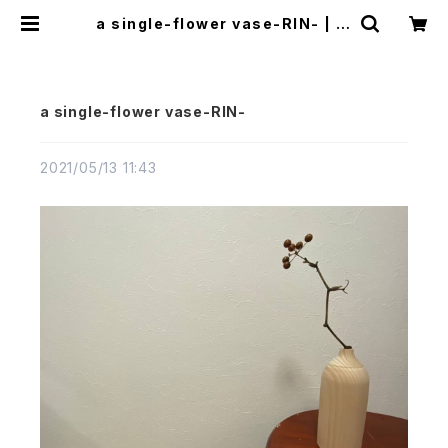
a single-flower vase-RIN- | 百
年木材
a single-flower vase-RIN-
2021/05/13 11:43