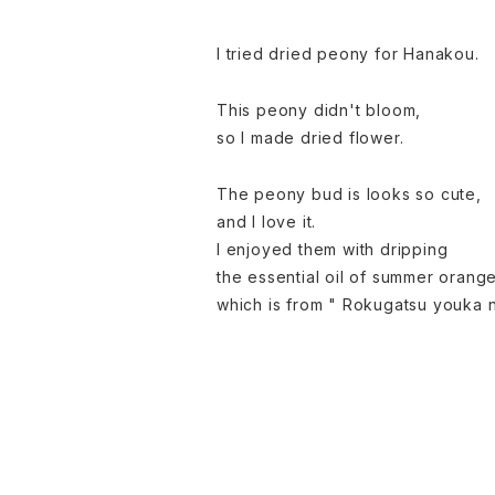
I tried dried peony for Hanakou.
This peony didn't bloom,
so I made dried flower.
The peony bud is looks so cute,
and I love it.
I enjoyed them with dripping
the essential oil of summer orange
which is from " Rokugatsu youka 