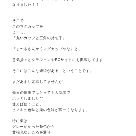
なりました！！
そこで
このマグカップを
じーっ。
『丸いカップと三角の持ち手』
『ま〜るさんかくマグカップやな』と。
意気揚々とクラファンやECサイトにも掲載してます。
そこにはこんな経緯がある、ということです。
まだあまり定着してませんが、
先日の催事ではとっても人気者で
ホッとしました^^
使えば使うほど、
ヒノキの色味と栗の色味が深ーくなります。
特に栗は
グレーがかった茶色から
黄褐色なところを通り