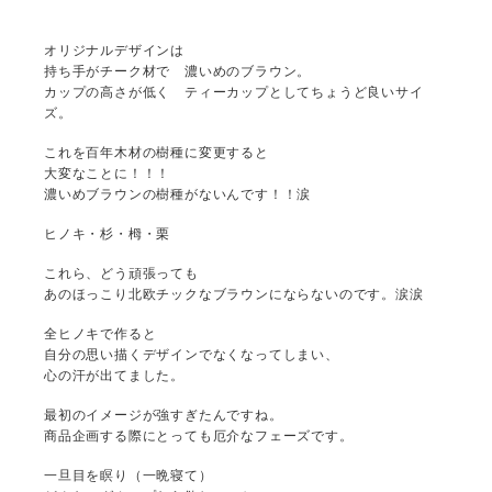
オリジナルデザインは
持ち手がチーク材で 濃いめのブラウン。
カップの高さが低く ティーカップとしてちょうど良いサイ
ズ。
これを百年木材の樹種に変更すると
大変なことに！！！
濃いめブラウンの樹種がないんです！！涙
ヒノキ・杉・栂・栗
これら、どう頑張っても
あのほっこり北欧チックなブラウンにならないのです。涙涙
全ヒノキで作ると
自分の思い描くデザインでなくなってしまい、
心の汗が出てました。
最初のイメージが強すぎたんですね。
商品企画する際にとっても厄介なフェーズです。
一旦目を瞑り（一晩寝て）