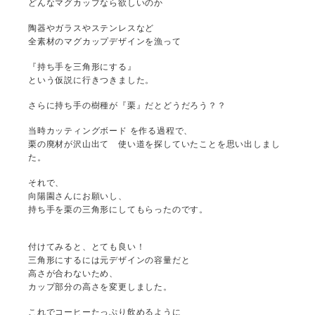
どんなマグカップなら欲しいのか
陶器やガラスやステンレスなど
全素材のマグカップデザインを漁って
『持ち手を三角形にする』
という仮説に行きつきました。
さらに持ち手の樹種が『栗』だとどうだろう？？
当時カッティングボード を作る過程で、
栗の廃材が沢山出て 使い道を探していたことを思い出しまし
た。
それで、
向陽園さんにお願いし、
持ち手を栗の三角形にしてもらったのです。
付けてみると、とても良い！
三角形にするには元デザインの容量だと
高さが合わないため、
カップ部分の高さを変更しました。
これでコーヒーたっぷり飲めるように