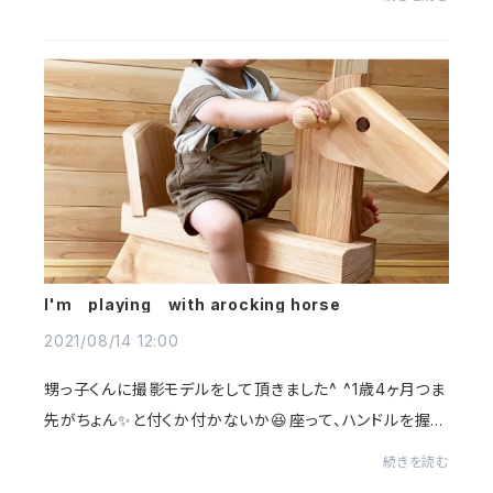
なでなでしたくなります✨✨⁡⁡Our new pro...
I'm playing with arocking horse
2021/08/14 12:00
甥っ子くんに撮影モデルをして頂きました^ ^⁡1歳4ヶ月つま
先がちょん✨と付くか付かないか😆⁡⁡座って、ハンドルを握る
とかわいい笑顔で遊んでくれました☺️⁡⁡⁡My sweet nephe
続きを読む
w worked for ur as aRockinghorse mod...