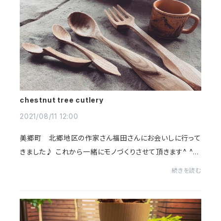
chestnut tree cutlery
2021/08/11 12:00
美郷町 北郷地区の作家さん福田さんにお会いしに行って
きました♪ これから一緒にモノづくりさせて頂きます^ ^先
日お渡しした、材料で○キッズ用調整椅子○カトラリーの
続きを読む
第一回めの試作品を制作して頂きました♪...