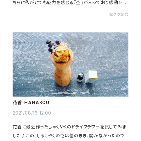
ちらに私がとても魅力を感じる『杢』が入っており感動✨✨⁡
『ちぢみ杢』というそうです。⁡どこに隠れているのか製材な
続きを読む
ど、加工した時にしか分からないそん...
花香-HANAKOU-
2021/08/16 12:00
花香に最近作ったしゃくやくのドライフラワーを試してみま
した♪⁡この、しゃくやくの花は蕾のまま、開かなかったので