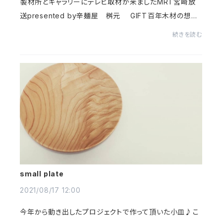
⁡製材所とギャラリーにテレビ取材が来ましたMRT宮崎放
送presented by辛麺屋 桝元 GIFT⁡百年木材の想い
をぜひ感じてください⁡
続きを読む
small plate
2021/08/17 12:00
今年から動き出したプロジェクトで作って頂いた小皿♪⁡こ