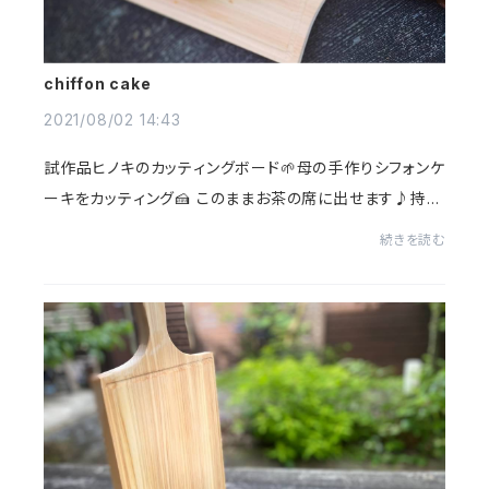
chiffon cake
2021/08/02 14:43
試作品ヒノキのカッティングボード🌱母の手作りシフォンケ
ーキをカッティング🍰 このままお茶の席に出せます♪持ち
手もしっかり持ちやすいサイズ✨✨ Prototype of our ne
続きを読む
w product.The cuttingboard ma...