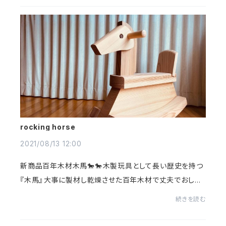
rocking horse
2021/08/13 12:00
新商品百年木材木馬🐎🐎⁡木製玩具として長い歴史を持つ
『木馬』⁡⁡大事に製材し乾燥させた百年木材で丈夫でおしゃ
れな木馬を作りたい！！と、思いデザイナー 神野達也氏に
続きを読む
依頼し、完成しました。⁡樹齢100年超えの...