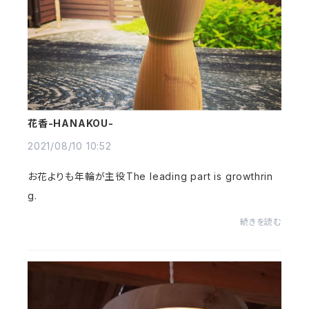
花香-HANAKOU-
2021/08/10 10:52
お花よりも年輪が主役⁡The leading part is growthrin
g.⁡
続きを読む