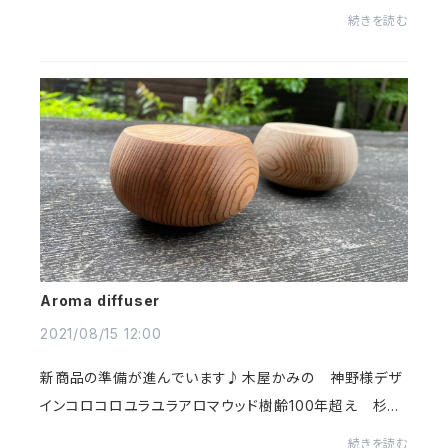
すが丸いままでもかわいいドライフラワーになりました^ ^⁡
続きを読む
しゃくやくに『六月八日の森』さんの...
Aroma diffuser
2021/08/15 12:00
新商品の準備が進んでいます♪⁡木屋かみの 神野様デザ
イン⁡コロコロユラユラアロマウッド⁡樹齢100年超え 杉の
木で制作して頂きました^ ^⁡木目が美しくかわいいフォルム⁡
続きを読む