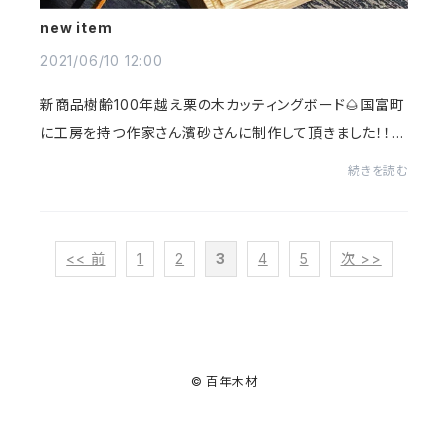
new item
2021/06/10 12:00
新商品樹齢100年越え栗の木カッティングボード🌰国富町
に工房を持つ作家さん濱砂さんに制作して頂きました！！早
速、お家バーベキューで使ってみました＾＾今回は燻製にし
続きを読む
たウインナーを載せてみました✨今日はウ...
<< 前
1
2
3
4
5
次 >>
© 百年木材